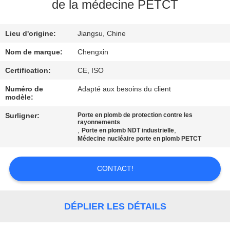
de la médecine PETCT
CONTRÔLE
Lieu d'origine:
Jiangsu, Chine
DE
QUALITÉ
Nom de marque:
Chengxin
Certification:
CE, ISO
CONTACTEZ-
Numéro de
Adapté aux besoins du client
modèle:
NOUS
Surligner:
Porte en plomb de protection contre les
rayonnements
,
,
Porte en plomb NDT industrielle
NOUVELLES
Médecine nucléaire porte en plomb PETCT
CAS
CONTACT!
PLAN
DÉPLIER LES DÉTAILS
DU