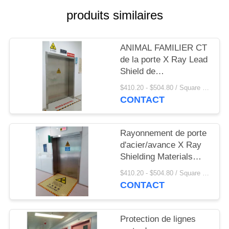
SITE
produits similaires
PRIVACY
ANIMAL FAMILIER CT
POLICY
de la porte X Ray Lead
Shield de
radioprotection
$410.20 - $504.80 / Square Meter MOQ:2,1 mètres carrés/place
d'hôpital protecteur
CONTACT
Rayonnement de porte
d'acier/avance X Ray
Shielding Materials
Proton Protection de la
$410.20 - $504.80 / Square Meter MOQ:2,1 mètres carrés/place
classe I l'anti pour la
CONTACT
taille de salle
d'opération a adapté
aux besoins du client
Protection de lignes