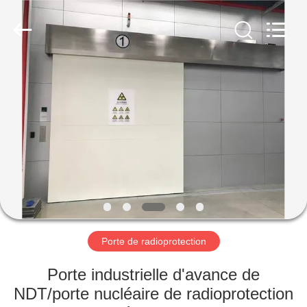
Yixing
Chengxin
Radiation
Protection
Equipment
Co.,
Ltd.
All
MAISON
Rights
Reserved.
PRODUITS
AU
SUJET
DE
NOUS
Porte de radioprotection
VISITE
Porte industrielle d'avance de
D'USINE
NDT/porte nucléaire de radioprotection