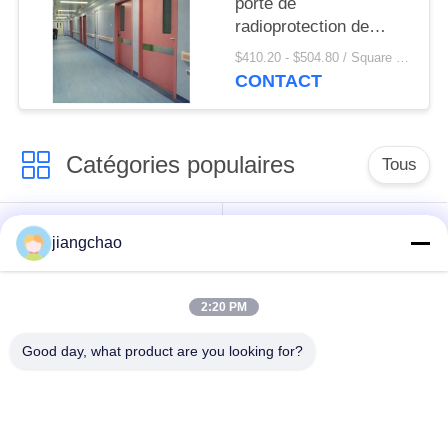
porte de
radioprotection de
cadre de structure
$410.20 - $504.80 / Square Meter MOQ:2,1 mètres carrés/place
métallique pour le NDT
CONTACT
industriel
Catégories populaires
Tous
Avance protégeant
Avance protégeant
jiangchao
des feuilles
des briques
2:20 PM
X armature de pièce
Porte de
de Ray
radioprotection
Good day, what product are you looking for?
Verre plombeux du
Boîte protégée par
rayon X
avance