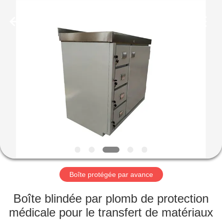
Yixing
Chengxin
Radiation
Protection
Equipment
Co.,
Ltd.
All
MAISON
Rights
Reserved.
PRODUITS
AU
SUJET
DE
NOUS
Boîte protégée par avance
VISITE
Boîte blindée par plomb de protection
D'USINE
médicale pour le transfert de matériaux