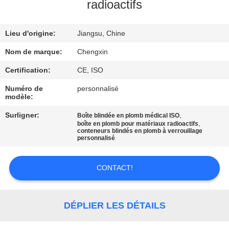
radioactifs
CONTRÔLE
Lieu d'origine:
Jiangsu, Chine
DE
QUALITÉ
Nom de marque:
Chengxin
Certification:
CE, ISO
CONTACTEZ-
Numéro de
personnalisé
modèle:
NOUS
Surligner:
,
Boîte blindée en plomb médical ISO
,
boîte en plomb pour matériaux radioactifs
conteneurs blindés en plomb à verrouillage
NOUVELLES
personnalisé
CAS
CONTACT!
PLAN
DÉPLIER LES DÉTAILS
DU