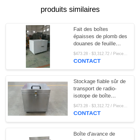
SITE
produits similaires
PRIVACY
Fait des boîtes
POLICY
épaisses de plomb des
douanes de feuille
d'avance de 10mm
$473.28 - $3,312.72 / Pieces MOQ:1 morceau/morceaux
avec 4 roulettes sur le
CONTACT
fond
Stockage fiable sûr de
transport de radio-
isotope de boîte
d'avances protégeant
$473.28 - $3,312.72 / Pieces MOQ:1 morceau/morceaux
la feuille d'avance de
CONTACT
10mm
Boîte d'avance de