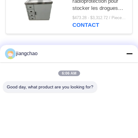
radioprotection pour
stocker les drogues
radioactives ou les
$473.28 - $3,312.72 / Pieces MOQ:1 morceau/morceaux
éléments radioactifs
CONTACT
Catégories populaires
Tous
jiangchao
Avance protégeant
Avance protégeant
6:06 AM
des feuilles
des briques
Good day, what product are you looking for?
X armature de pièce
Porte de
de Ray
radioprotection
Verre plombeux du
Boîte protégée par
rayon X
avance