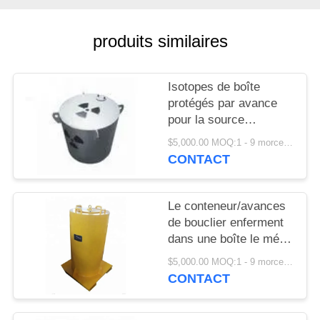
SITE
produits similaires
PRIVACY
POLICY
Isotopes de boîte
protégés par avance
pour la source
radioactive pour le
$5,000.00 MOQ:1 - 9 morceaux
stockage de transport
CONTACT
Le conteneur/avances
de bouclier enferment
dans une boîte le métal
externe intérieur d'acier
$5,000.00 MOQ:1 - 9 morceaux
inoxydable protégeant
CONTACT
des couches