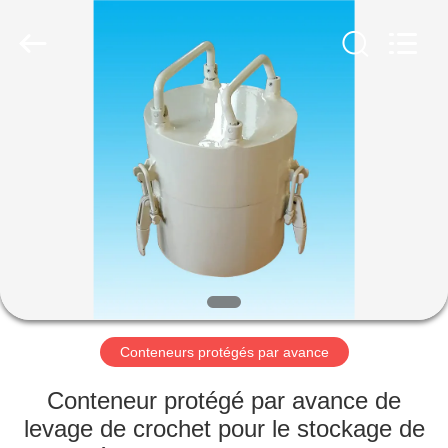
Yixing
Chengxin
Radiation
Protection
Equipment
Co.,
Ltd.
All
MAISON
Rights
Reserved.
PRODUITS
AU
SUJET
DE
NOUS
Conteneurs protégés par avance
VISITE
Conteneur protégé par avance de
D'USINE
levage de crochet pour le stockage de