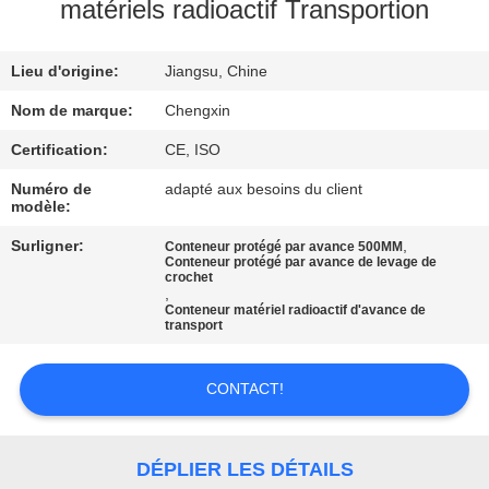
matériels radioactif Transportion
CONTRÔLE
Lieu d'origine:
Jiangsu, Chine
DE
QUALITÉ
Nom de marque:
Chengxin
Certification:
CE, ISO
CONTACTEZ-
Numéro de
adapté aux besoins du client
modèle:
NOUS
Surligner:
,
Conteneur protégé par avance 500MM
Conteneur protégé par avance de levage de
crochet
NOUVELLES
,
Conteneur matériel radioactif d'avance de
transport
CAS
CONTACT!
PLAN
DU
DÉPLIER LES DÉTAILS