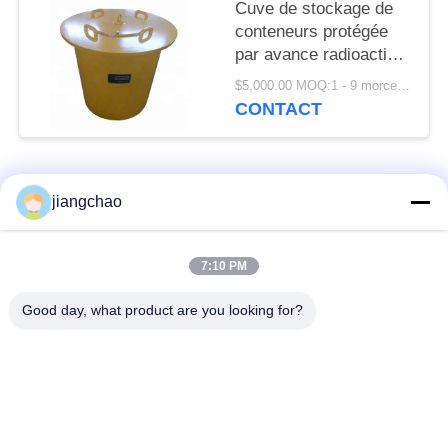
Cuve de stockage de
conteneurs protégée
par avance radioactive
de source commode
$5,000.00 MOQ:1 - 9 morceaux
pour le transport
CONTACT
Catégories populaires
Tous
jiangchao
Avance protégeant
Avance protégeant
7:10 PM
des feuilles
des briques
Good day, what product are you looking for?
X armature de pièce
Porte de
de Ray
radioprotection
Verre plombeux du
Boîte protégée par