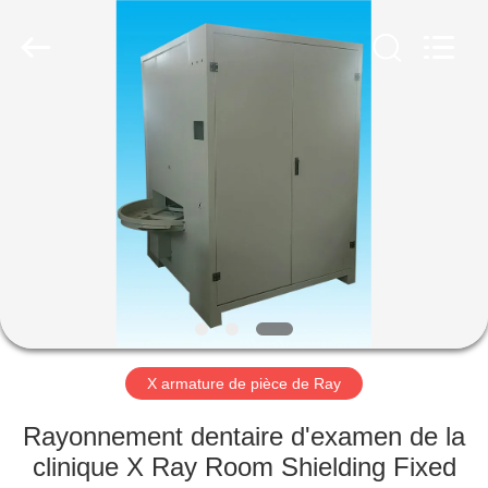
Yixing
Chengxin
Radiation
Protection
Equipment
Co.,
Ltd.
All
MAISON
Rights
Reserved.
PRODUITS
AU
SUJET
DE
NOUS
X armature de pièce de Ray
VISITE
Rayonnement dentaire d'examen de la
D'USINE
clinique X Ray Room Shielding Fixed