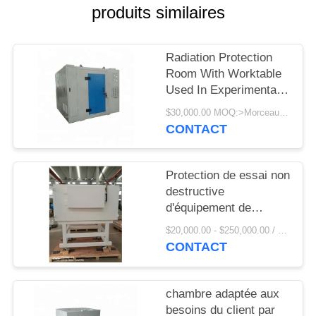
SITE
produits similaires
PRIVACY
Radiation Protection
POLICY
Room With Worktable
Used In Experimental
Test Of Scientific
$30,000.00 MOQ:>Morceaux =1
Research Institute
CONTACT
Protection de essai non
destructive
d'équipement de
protection de X Ray
$20,000.00 - $250,000.00 / Piece MOQ:1 morceau/morceaux
Room Shielding Of
CONTACT
Special utilisée dans le
NDT industriel
chambre adaptée aux
besoins du client par