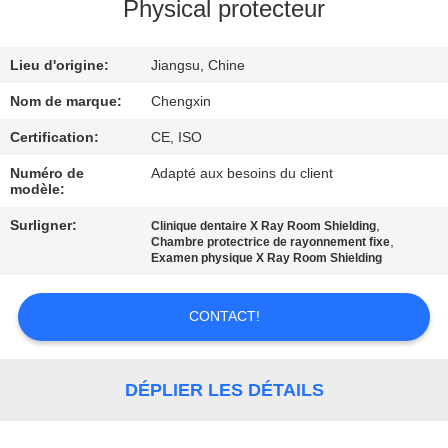
Physical protecteur
CONTRÔLE
Lieu d'origine:
Jiangsu, Chine
DE
QUALITÉ
Nom de marque:
Chengxin
Certification:
CE, ISO
CONTACTEZ-
Numéro de
Adapté aux besoins du client
modèle:
NOUS
Surligner:
,
Clinique dentaire X Ray Room Shielding
,
Chambre protectrice de rayonnement fixe
NOUVELLES
Examen physique X Ray Room Shielding
CONTACT!
CAS
PLAN
DÉPLIER LES DÉTAILS
DU