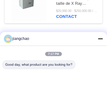
taille de X Ray
protégeant l'avance
$20,000.00 - $250,000.00 / Piece MOQ:1 Piece / Pieces
protégeant pour le
CONTACT
rayonnement
Catégories populaires
Tous
jiangchao
Avance protégeant
Avance protégeant
7:17 PM
des feuilles
des briques
Good day, what product are you looking for?
X armature de pièce
Porte de
de Ray
radioprotection
Verre plombeux du
Boîte protégée par
rayon X
avance