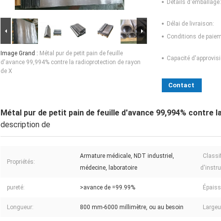
Détails d'emballage:
Délai de livraison:
Conditions de paiem
Image Grand :
Métal pur de petit pain de feuille
Capacité d'approvis
d'avance 99,994% contre la radioprotection de rayon
de X
Contact
Métal pur de petit pain de feuille d'avance 99,994% contre 
description de
Armature médicale, NDT industriel,
Classi
Propriétés:
médecine, laboratoire
d'instr
pureté:
>avance de =99.99%
Épaiss
Longueur:
800 mm-6000 millimètre, ou au besoin
Largeu