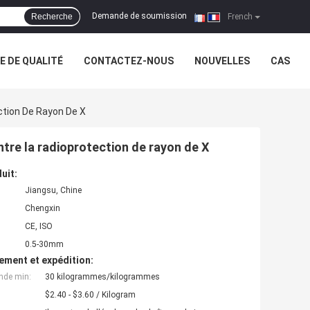
Demande de soumission
Recherche
|
French
 DE QUALITÉ
CONTACTEZ-NOUS
NOUVELLES
CAS
ction De Rayon De X
ntre la radioprotection de rayon de X
uit:
Jiangsu, Chine
Chengxin
CE, ISO
0.5-30mm
ement et expédition:
nde min:
30 kilogrammes/kilogrammes
$2.40 - $3.60 / Kilogram