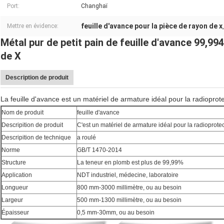
Port:
Changhaï
feuille d'avance pour la pièce de rayon de x
Mettre en évidence:
Métal pur de petit pain de feuille d'avance 99,99
de X
Description de produit
La feuille d'avance est un matériel de armature idéal pour la radioprote
Nom de produit
feuille d'avance
Descripition de produit
C'est un matériel de armature idéal pour la radioprote
Descripition de technique
a roulé
Norme
GB/T 1470-2014
Structure
La teneur en plomb est plus de 99,99%
Application
NDT industriel, médecine, laboratoire
Longueur
800 mm-3000 millimètre, ou au besoin
Largeur
500 mm-1300 millimètre, ou au besoin
Épaisseur
0,5 mm-30mm, ou au besoin