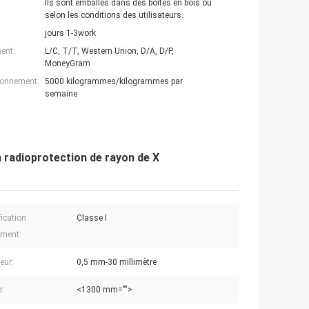
Ils sont emballés dans des boîtes en bois ou
selon les conditions des utilisateurs.
jours 1-3work
ent:
L/C, T/T, Western Union, D/A, D/P,
MoneyGram
ionnement:
5000 kilogrammes/kilogrammes par
semaine
la radioprotection de rayon de X
fication
Classe I
ument:
eur:
0,5 mm-30 millimètre
r:
<1300 mm="">