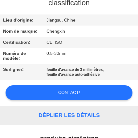
classification
CONTRÔLE
Lieu d'origine:
Jiangsu, Chine
DE
QUALITÉ
Nom de marque:
Chengxin
Certification:
CE, ISO
CONTACTEZ-
Numéro de
0.5-30mm
modèle:
NOUS
Surligner:
,
feuille d'avance de 3 millimètres
feuille d'avance auto-adhésive
NOUVELLES
CONTACT!
CAS
DÉPLIER LES DÉTAILS
PLAN
DU