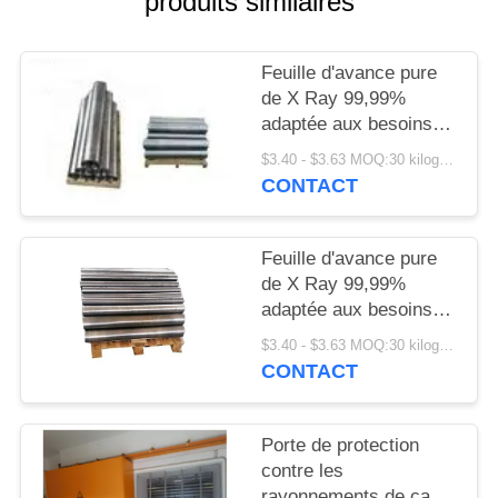
produits similaires
SITE
Feuille d'avance pure
PRIVACY
de X Ray 99,99%
POLICY
adaptée aux besoins
du client pour
$3.40 - $3.63 MOQ:30 kilogrammes/kilogrammes
l'armature médicale
CONTACT
Feuille d'avance pure
de X Ray 99,99%
adaptée aux besoins
du client pour
$3.40 - $3.63 MOQ:30 kilogrammes/kilogrammes
l'armature médicale
CONTACT
Porte de protection
contre les
rayonnements de cadre