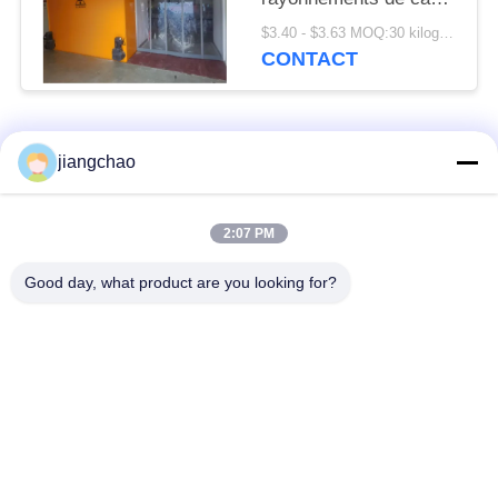
en acier Finition avec
$3.40 - $3.63 MOQ:30 kilogrammes/kilogrammes
revêtement en poudre
CONTACT
ou en acier inoxydable
hauteur
personnalisable
Catégories populaires
hauteur selon les
Tous
jiangchao
besoins
Avance protégeant
Avance protégeant
2:07 PM
des feuilles
des briques
Good day, what product are you looking for?
X armature de pièce
Porte de
de Ray
radioprotection
Verre plombeux du
Boîte protégée par
rayon X
avance