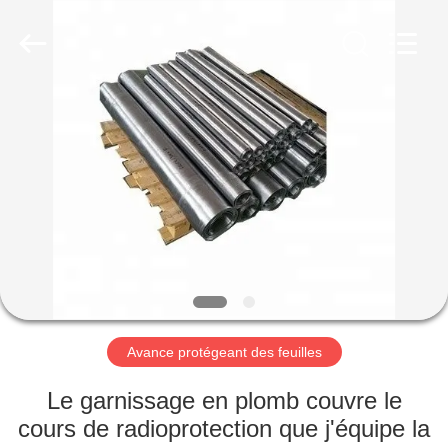
Yixing
Chengxin
Radiation
Protection
Equipment
Co.,
Ltd.
All
MAISON
Rights
Reserved.
PRODUITS
AU
SUJET
DE
NOUS
Avance protégeant des feuilles
VISITE
Le garnissage en plomb couvre le
D'USINE
cours de radioprotection que j'équipe la