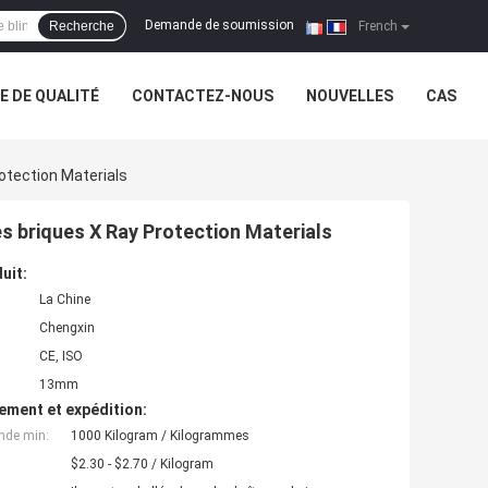
Demande de soumission
Recherche
|
French
 DE QUALITÉ
CONTACTEZ-NOUS
NOUVELLES
CAS
otection Materials
s briques X Ray Protection Materials
uit:
La Chine
Chengxin
CE, ISO
13mm
ement et expédition:
nde min:
1000 Kilogram / Kilogrammes
$2.30 - $2.70 / Kilogram