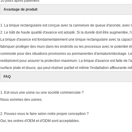
10 jours après paiement
Avantage de produit
1. La brique rectangulaire est conçue avec la cannelure de queue d'aronde, avec la 
2. Le bâti de haute qualité d'avance est adopté. Si la dureté doit être augmentée, l
La brique d'avance est fondamentalement une brique rectangulaire avec la capacit
fabriquer protéger des murs dans les endroits ou les processus avec le potentiel 
commode pour des situations provisoires ou permanentes d'armature/stockage. Les b
redéploient pour assurer la protection maximum. La brique d'avance est faite de l'a
surface plate et douce, qui peut réaliser parfait et même l'installation affleurante 
FAQ
1. Est-vous une usine ou une société commerciale ?
Nous sommes des usines.
2. Pouvez-vous le faire selon notre propre conception ?
Oui, les ordres d'OEM et d'ODM sont acceptables.