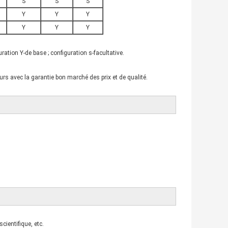
S
S
S
Y
Y
Y
Y
Y
Y
ration Y-de base ; configuration s-facultative.
rs avec la garantie bon marché des prix et de qualité.
cientifique, etc.