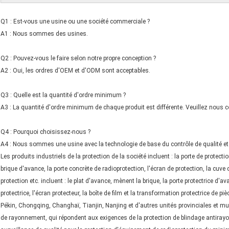
Q1 : Est-vous une usine ou une société commerciale ?
A1 : Nous sommes des usines.
Q2 : Pouvez-vous le faire selon notre propre conception ?
A2 : Oui, les ordres d'OEM et d'ODM sont acceptables.
Q3 : Quelle est la quantité d'ordre minimum ?
A3 : La quantité d'ordre minimum de chaque produit est différente. Veuillez nous c
Q4 : Pourquoi choisissez-nous ?
A4 : Nous sommes une usine avec la technologie de base du contrôle de qualité et p
Les produits industriels de la protection de la société incluent : la porte de protecti
brique d'avance, la porte concrète de radioprotection, l'écran de protection, la cuv
protection etc. incluent : le plat d'avance, mènent la brique, la porte protectrice d'a
protectrice, l'écran protecteur, la boîte de film et la transformation protectrice de 
Pékin, Chongqing, Changhaï, Tianjin, Nanjing et d'autres unités provinciales et mun
de rayonnement, qui répondent aux exigences de la protection de blindage antiray