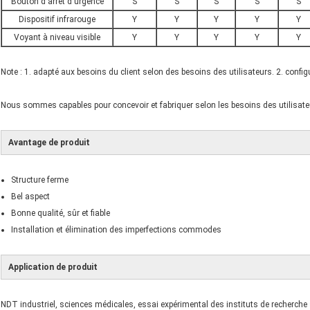
Bouton d'arrêt d'urgence
S
S
S
S
S
Dispositif infrarouge
Y
Y
Y
Y
Y
Voyant à niveau visible
Y
Y
Y
Y
Y
Note : 1. adapté aux besoins du client selon des besoins des utilisateurs. 2. configu
Nous sommes capables pour concevoir et fabriquer selon les besoins des utilisateu
Avantage de produit
Structure ferme
Bel aspect
Bonne qualité, sûr et fiable
Installation et élimination des imperfections commodes
Application de produit
NDT industriel, sciences médicales, essai expérimental des instituts de recherche s