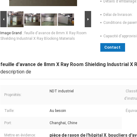
Détails d'emballage:
Délai de livraison:
Conditions de paiem
Image Grand :
feuille d'avance de 8mm X Ray Room
Capacité d'approvis
Shielding Industrial X Ray Blocking Materials
Contact
feuille d'avance de 8mm X Ray Room Shielding Industrial X 
description de
NDT industriel
Classi
Propriétés:
d'instr
Taille:
Au besoin
Équiva
Port:
Changhaï, Chine
pièce de rayon de l'hôpital X
boucliers d'av
Mettre en évidence:
,