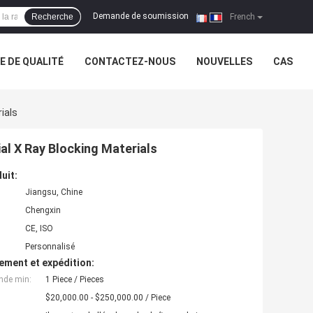
Demande de soumission
Recherche
|
French
 DE QUALITÉ
CONTACTEZ-NOUS
NOUVELLES
CAS
ials
al X Ray Blocking Materials
uit:
Jiangsu, Chine
Chengxin
CE, ISO
Personnalisé
ement et expédition:
nde min:
1 Piece / Pieces
$20,000.00 - $250,000.00 / Piece