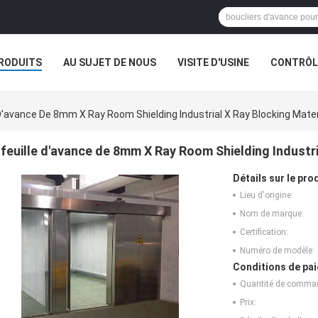
RODUITS
AU SUJET DE NOUS
VISITE D'USINE
CONTRÔLE
 D'avance De 8mm X Ray Room Shielding Industrial X Ray Blocking Mater
feuille d'avance de 8mm X Ray Room Shielding Industri
Détails sur le prod
Lieu d'origine:
Nom de marque:
Certification:
Numéro de modèle:
Conditions de pai
Quantité de comma
Prix: