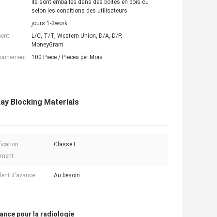
Ils sont emballés dans des boîtes en bois ou
selon les conditions des utilisateurs.
jours 1-3work
ent:
L/C, T/T, Western Union, D/A, D/P,
MoneyGram
ionnement:
100 Piece / Pieces per Mois
Ray Blocking Materials
fication
Classe I
ument:
lent d'avance:
Au besoin
ance pour la radiologie