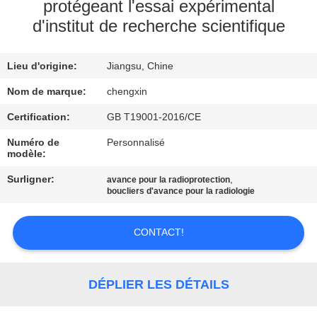
protégeant l'essai expérimental
d'institut de recherche scientifique
CONTRÔLE
DE
Lieu d'origine:
Jiangsu, Chine
QUALITÉ
Nom de marque:
chengxin
CONTACTEZ-
Certification:
GB T19001-2016/CE
NOUS
Numéro de
Personnalisé
modèle:
Surligner:
,
avance pour la radioprotection
NOUVELLES
boucliers d'avance pour la radiologie
CAS
CONTACT!
PLAN
DÉPLIER LES DÉTAILS
DU