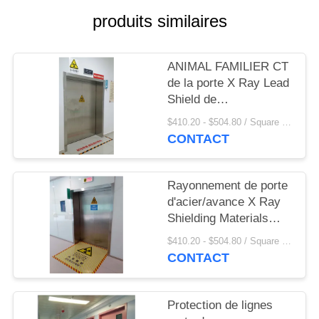
SITE
produits similaires
PRIVACY
ANIMAL FAMILIER CT
POLICY
de la porte X Ray Lead
Shield de
radioprotection
$410.20 - $504.80 / Square Meter MOQ:2,1 mètres carrés/place
d'hôpital protecteur
CONTACT
Rayonnement de porte
d'acier/avance X Ray
Shielding Materials
Proton Protection de la
$410.20 - $504.80 / Square Meter MOQ:2,1 mètres carrés/place
classe I l'anti pour la
CONTACT
taille de salle
d'opération a adapté
aux besoins du client
Protection de lignes