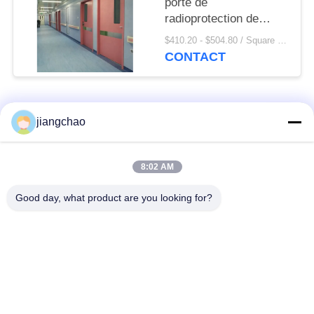
porte de
radioprotection de
cadre de structure
$410.20 - $504.80 / Square Meter MOQ:2,1 mètres carrés/place
métallique pour le NDT
CONTACT
industriel
Catégories populaires
Tous
jiangchao
Avance protégeant
Avance protégeant
8:02 AM
des feuilles
des briques
Good day, what product are you looking for?
X armature de pièce
Porte de
de Ray
radioprotection
Verre plombeux du
Boîte protégée par
rayon X
avance