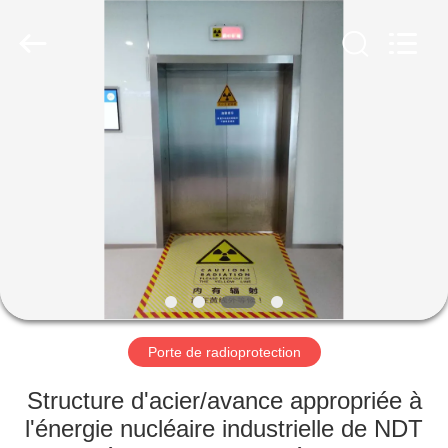
Yixing
Chengxin
Radiation
Protection
Equipment
Co.,
Ltd.
All
MAISON
Rights
Reserved.
PRODUITS
AU
SUJET
DE
NOUS
Porte de radioprotection
VISITE
Structure d'acier/avance appropriée à
D'USINE
l'énergie nucléaire industrielle de NDT